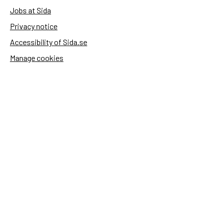
Jobs at Sida
Privacy notice
Accessibility of Sida.se
Manage cookies
Sida's websites
Openaid
Contact
Sida
Box 2025
174 02 Sundbyberg
Sweden
+46 (0)8 – 698 50 00 (phone)