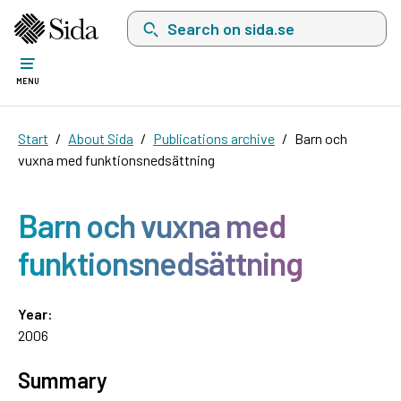
Search on sida.se, a list with search suggest
MENU
Start
About Sida
Publications archive
Barn och
vuxna med funktionsnedsättning
Barn och vuxna med
funktionsnedsättning
Year:
2006
Summary