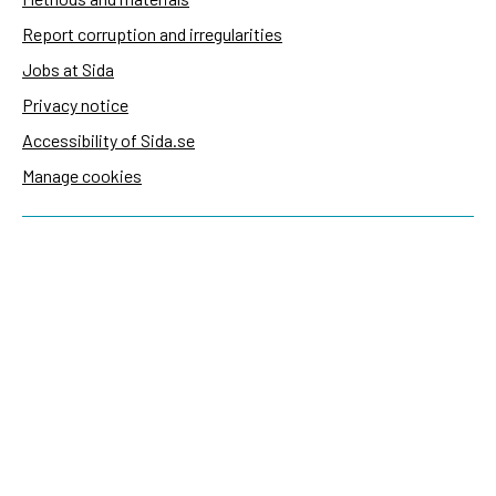
Report corruption and irregularities
Jobs at Sida
Privacy notice
Accessibility of Sida.se
Manage cookies
Sida's websites
Openaid
Contact
Sida
Box 2025
174 02 Sundbyberg
Sweden