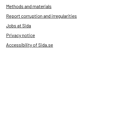
Methods and materials
Report corruption and irregularities
Jobs at Sida
Privacy notice
Accessibility of Sida.se
Manage cookies
Sida's websites
Openaid
Contact
Sida
Box 2025
174 02 Sundbyberg