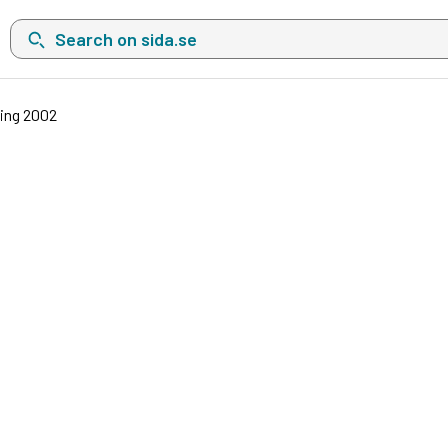
Search on sida.se, a list with search suggestions will show belo
ning 2002