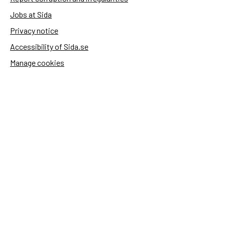
Jobs at Sida
Privacy notice
Accessibility of Sida.se
Manage cookies
Sida's websites
Openaid
Contact
Sida
Box 2025
174 02 Sundbyberg
Sweden